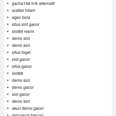
gacha168 link alternatif
scatter hitam
agen bola
situs slot gacor
slot88 resmi
demo slot
demo slot
situs togel
slot gacor
situs gacor
slot88
demo slot
demo gacor
slot gacor
demo slot
akun demo gacor
slot gacor hari ini