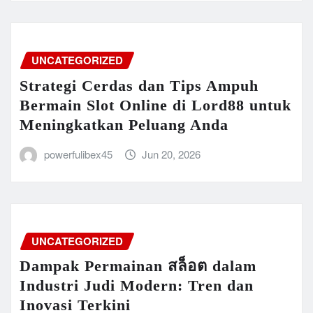
UNCATEGORIZED
Strategi Cerdas dan Tips Ampuh
Bermain Slot Online di Lord88 untuk
Meningkatkan Peluang Anda
powerfulibex45
Jun 20, 2026
UNCATEGORIZED
Dampak Permainan สล็อต dalam
Industri Judi Modern: Tren dan
Inovasi Terkini