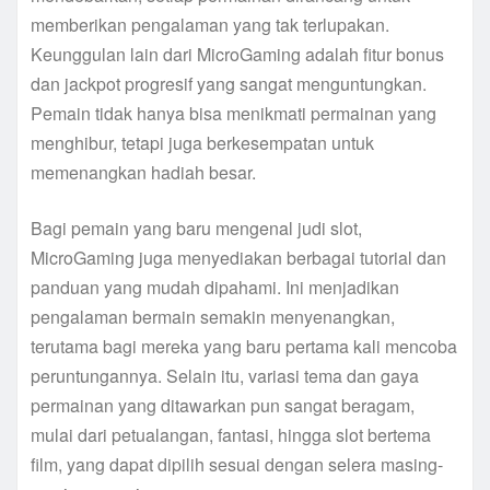
memberikan pengalaman yang tak terlupakan.
Keunggulan lain dari MicroGaming adalah fitur bonus
dan jackpot progresif yang sangat menguntungkan.
Pemain tidak hanya bisa menikmati permainan yang
menghibur, tetapi juga berkesempatan untuk
memenangkan hadiah besar.
Bagi pemain yang baru mengenal judi slot,
MicroGaming juga menyediakan berbagai tutorial dan
panduan yang mudah dipahami. Ini menjadikan
pengalaman bermain semakin menyenangkan,
terutama bagi mereka yang baru pertama kali mencoba
peruntungannya. Selain itu, variasi tema dan gaya
permainan yang ditawarkan pun sangat beragam,
mulai dari petualangan, fantasi, hingga slot bertema
film, yang dapat dipilih sesuai dengan selera masing-