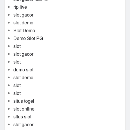
rtp live
slot gacor
slot demo
Slot Demo
Demo Slot PG
slot
slot gacor
slot
demo slot
slot demo
slot
slot
situs togel
slot online
situs slot
slot gacor