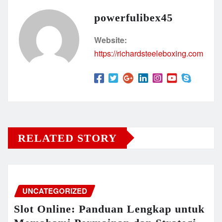
powerfulibex45
Website:
https://richardsteeleboxing.com
RELATED STORY
UNCATEGORIZED
Slot Online: Panduan Lengkap untuk