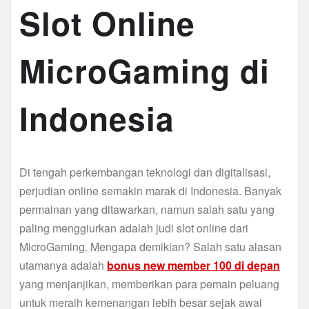
Slot Online
MicroGaming di
Indonesia
Di tengah perkembangan teknologi dan digitalisasi,
perjudian online semakin marak di Indonesia. Banyak
permainan yang ditawarkan, namun salah satu yang
paling menggiurkan adalah judi slot online dari
MicroGaming. Mengapa demikian? Salah satu alasan
utamanya adalah
bonus new member 100 di depan
yang menjanjikan, memberikan para pemain peluang
untuk meraih kemenangan lebih besar sejak awal