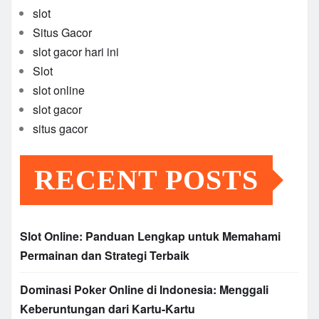
slot
Situs Gacor
slot gacor hari ini
Slot
slot online
slot gacor
situs gacor
RECENT POSTS
Slot Online: Panduan Lengkap untuk Memahami
Permainan dan Strategi Terbaik
Dominasi Poker Online di Indonesia: Menggali
Keberuntungan dari Kartu-Kartu