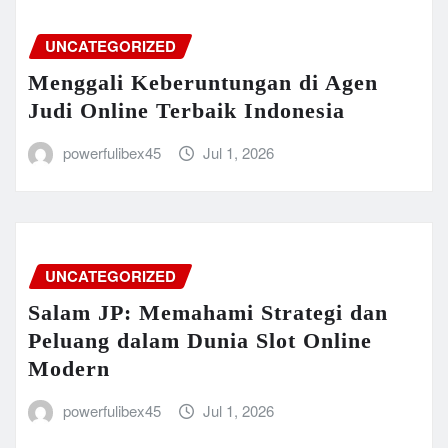
UNCATEGORIZED
Menggali Keberuntungan di Agen
Judi Online Terbaik Indonesia
powerfulibex45
Jul 1, 2026
UNCATEGORIZED
Salam JP: Memahami Strategi dan
Peluang dalam Dunia Slot Online
Modern
powerfulibex45
Jul 1, 2026