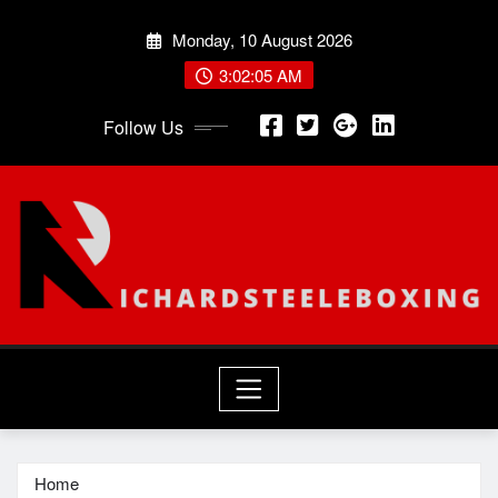
Skip
Monday, 10 August 2026
to
content
3:02:06 AM
Follow Us
Home