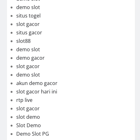
demo slot
situs togel
slot gacor
situs gacor
slot88
demo slot
demo gacor
slot gacor
demo slot
akun demo gacor
slot gacor hari ini
rtp live
slot gacor
slot demo
Slot Demo
Demo Slot PG