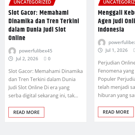
UNCATEGORIZED
UNCATEGORI
Slot Gacor: Memahami
Menggali Keb
Dinamika dan Tren Terkini
Agen Judi Onl
dalam Dunia Judi Slot
Indonesia
Online
powerfulibe
Jul 1, 2026
powerfulibex45
Jul 2, 2026
0
Perjudian Online
Fenomena yang
Slot Gacor: Memahami Dinamika
Populer Perjudia
dan Tren Terkini dalam Dunia
telah menjadi sa
Judi Slot Online Di era yang
hiburan yang sa
serba digital sekarang ini, tak…
READ MORE
READ MORE