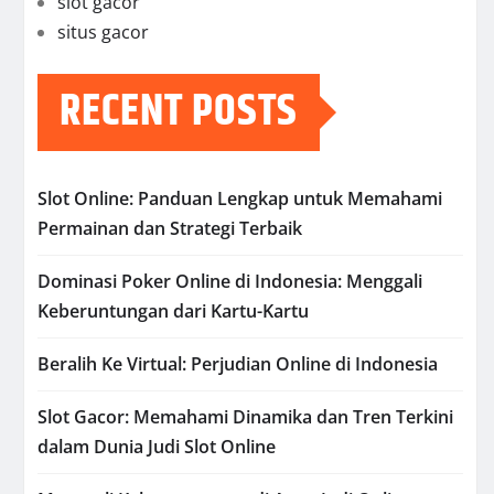
slot gacor
situs gacor
RECENT POSTS
Slot Online: Panduan Lengkap untuk Memahami
Permainan dan Strategi Terbaik
Dominasi Poker Online di Indonesia: Menggali
Keberuntungan dari Kartu-Kartu
Beralih Ke Virtual: Perjudian Online di Indonesia
Slot Gacor: Memahami Dinamika dan Tren Terkini
dalam Dunia Judi Slot Online